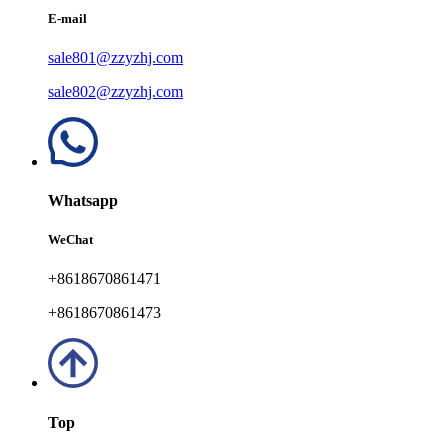
E-mail
sale801@zzyzhj.com
sale802@zzyzhj.com
Whatsapp
WeChat
+8618670861471
+8618670861473
Top