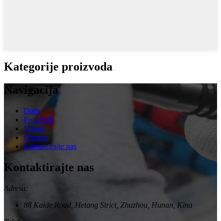
Kategorije proizvoda
Navigacija
Dom
Proizvodi
Vijesti
O nama
Kontaktirajte nas
Kontaktirajte nas
Adresa:
88 Kaide Road, Hetang Strict, Zhuzhou, Hunan, Kina