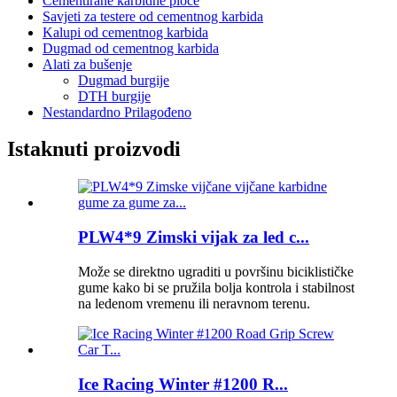
Cementirane karbidne ploče
Savjeti za testere od cementnog karbida
Kalupi od cementnog karbida
Dugmad od cementnog karbida
Alati za bušenje
Dugmad burgije
DTH burgije
Nestandardno Prilagođeno
Istaknuti proizvodi
PLW4*9 Zimski vijak za led c...
Može se direktno ugraditi u površinu biciklističke
gume kako bi se pružila bolja kontrola i stabilnost
na ledenom vremenu ili neravnom terenu.
Ice Racing Winter #1200 R...