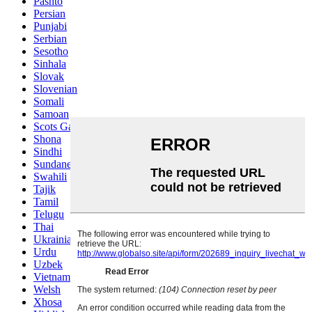
Pashto
Persian
Punjabi
Serbian
Sesotho
Sinhala
Slovak
Slovenian
Somali
Samoan
Scots Gaelic
Shona
Sindhi
Sundanese
Swahili
Tajik
Tamil
Telugu
Thai
Ukrainian
Urdu
Uzbek
Vietnamese
Welsh
Xhosa