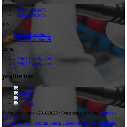
Telefon:
+8618670861471
+8618670861473
Tel:
+86 0731-28160041
+86 0731-22966998
Email:
sale801@zzyzhj.com
sale802@zzyzhj.com
pratite nas
© Autorsko pravo - 2010-2023 : Sva prava pridržana.
Sitemap
-
AMP Mobile
Cnc umetci
,
Cnc karbidni umeci
,
Umeci od cementnog karbida
,