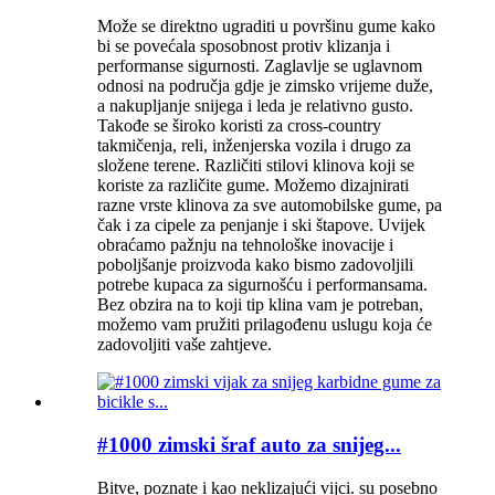
Može se direktno ugraditi u površinu gume kako
bi se povećala sposobnost protiv klizanja i
performanse sigurnosti. Zaglavlje se uglavnom
odnosi na područja gdje je zimsko vrijeme duže,
a nakupljanje snijega i leda je relativno gusto.
Takođe se široko koristi za cross-country
takmičenja, reli, inženjerska vozila i drugo za
složene terene. Različiti stilovi klinova koji se
koriste za različite gume. Možemo dizajnirati
razne vrste klinova za sve automobilske gume, pa
čak i za cipele za penjanje i ski štapove. Uvijek
obraćamo pažnju na tehnološke inovacije i
poboljšanje proizvoda kako bismo zadovoljili
potrebe kupaca za sigurnošću i performansama.
Bez obzira na to koji tip klina vam je potreban,
možemo vam pružiti prilagođenu uslugu koja će
zadovoljiti vaše zahtjeve.
#1000 zimski šraf auto za snijeg...
Bitve, poznate i kao neklizajući vijci. su posebno