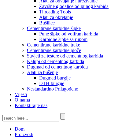
Alati za odvajanje i urezivanje
Završne glodalice od punog karbida
Threading Tools
Alati za okretanje
Bušilice
Cementirane karbidne šipke
Pune šipke od volfram karbida
Karbidne šipke sa rupom
Cementirane karbidne trake
Cementirane karbidne ploče
Savjeti za testere od cementnog karbida
Kalupi od cementnog karbida
Dugmad od cementnog karbida
Alati za bušenje
Dugmad burgije
DTH burgije
Nestandardno Prilagođeno
Vijesti
O nama
Kontaktirajte nas
Dom
Proizvodi