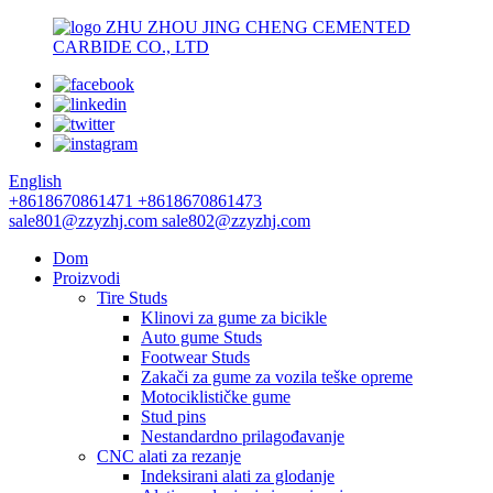
ZHU ZHOU JING CHENG CEMENTED
CARBIDE CO., LTD
English
+8618670861471
+8618670861473
sale801@zzyzhj.com
sale802@zzyzhj.com
Dom
Proizvodi
Tire Studs
Klinovi za gume za bicikle
Auto gume Studs
Footwear Studs
Zakači za gume za vozila teške opreme
Motociklističke gume
Stud pins
Nestandardno prilagođavanje
CNC alati za rezanje
Indeksirani alati za glodanje