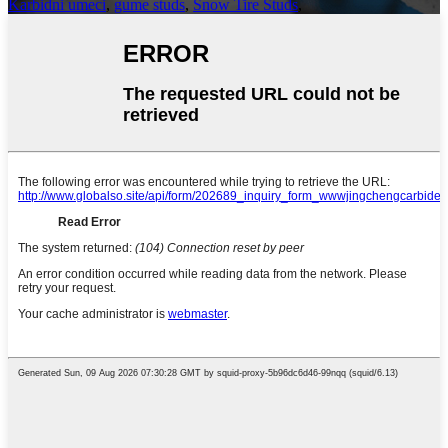
Karbidni umeci
,
gume studs
,
Snow Tire Studs
,